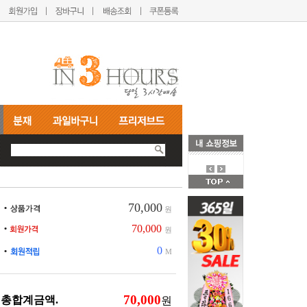
70,000
원
70,000
원
0
M
총합계금액.
원