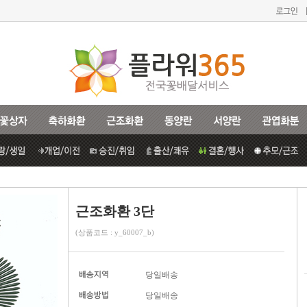
근조화환 3단
(상품코드 : y_60007_b)
당일배송
당일배송