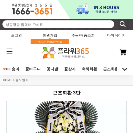
로그인
회원가입
주문/배송조회
마이페이지
+5,000P , 3%할인/7%적립
*
100송이
꽃바구니
꽃다발
꽃상자
축하화환
근조화환
동양
> 용도별 >
HOME
근조화환 3단