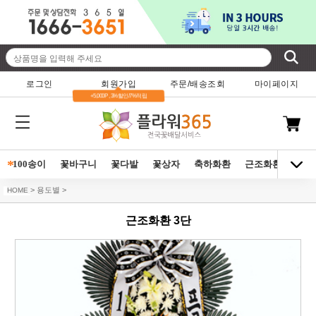
로그인
회원가입
주문/배송조회
마이페이지
+5,000P , 3%할인/7%적립
*
100송이
꽃바구니
꽃다발
꽃상자
축하화환
근조화환
동양
> 용도별 >
HOME
근조화환 3단