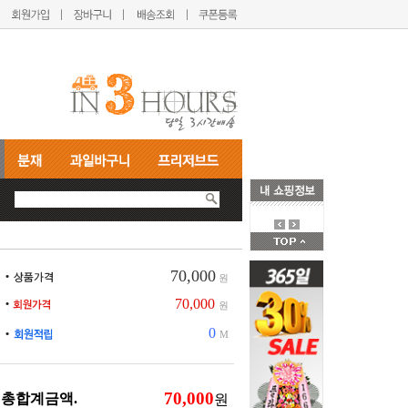
70,000
원
70,000
원
0
M
총합계금액.
원