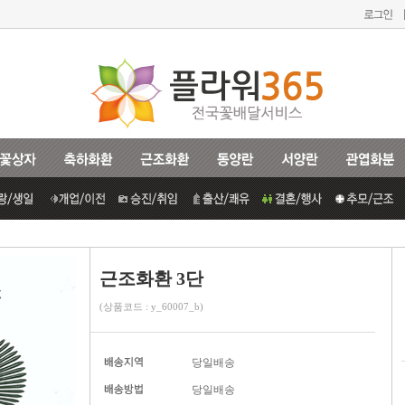
근조화환 3단
(상품코드 : y_60007_b)
당일배송
당일배송