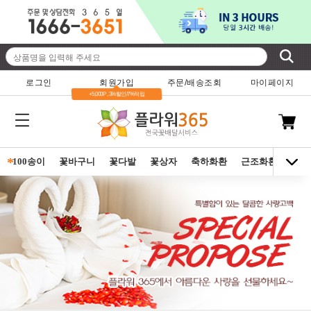
로그인
회원가입
주문/배송조회
마이페이지
+5,000P , 3%할인/7%적립
*
100송이
꽃바구니
꽃다발
꽃상자
축하화환
근조화환
동양