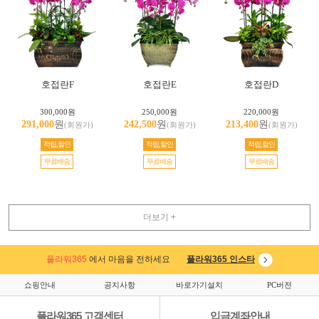
호접란F
호접란E
호접란D
300,000원
250,000원
220,000원
291,000
원
242,500
원
213,400
원
(회원가)
(회원가)
(회원가)
적립,할인
적립,할인
적립,할인
무료배송
무료배송
무료배송
더보기 +
플라워365
에서 마음을 전하세요
플라워365 인스타
쇼핑안내
공지사항
바로가기설치
PC버전
플라워365 고객센터
입금계좌안내