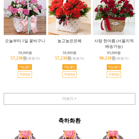
오늘부터 1일 꽃바구니
높고높은은혜
사랑 한아름 (서울지역
배송가능)
59,000원
59,000원
93,000원
57,230
원
57,230
원
90,210
원
(회원가)
(회원가)
(회원가)
적립,할인
적립,할인
적립,할인
무료배송
무료배송
무료배송
더보기 +
축하화환