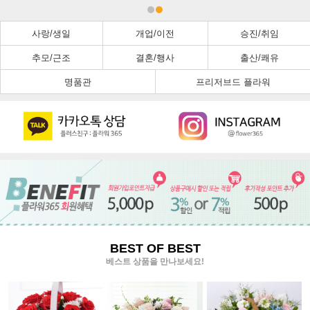
사랑/생일
개업/이전
승진/취임
추모/근조
결혼/행사
출산/쾌유
명품관
프리저브드 플라워
BEST OF BEST
베스트 상품을 만나보세요!