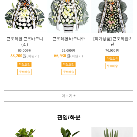
근조화환 근조바구니
근조화환 바구니中
[특가상품] 근조화환 3
(소)
단
60,000원
69,000원
70,000원
58,200
원
66,930
원
(회원가)
(회원가)
적립,할인
적립,할인
적립,할인
무료배송
무료배송
무료배송
더보기 +
관엽/화분