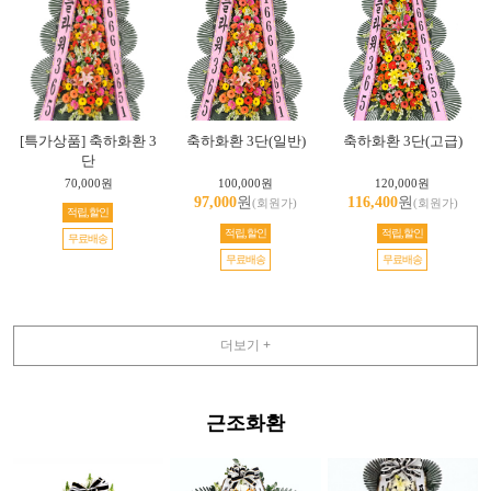
[특가상품] 축하화환 3
축하화환 3단(일반)
축하화환 3단(고급)
단
70,000원
100,000원
120,000원
97,000
원
116,400
원
(회원가)
(회원가)
적립,할인
적립,할인
적립,할인
무료배송
무료배송
무료배송
더보기 +
근조화환