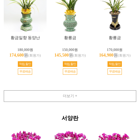
황금일향 동양난
황룡금
황룡금
180,000원
150,000원
170,000원
174,600
원
145,500
원
164,900
원
(회원가)
(회원가)
(회원가)
적립,할인
적립,할인
적립,할인
무료배송
무료배송
무료배송
더보기 +
서양란