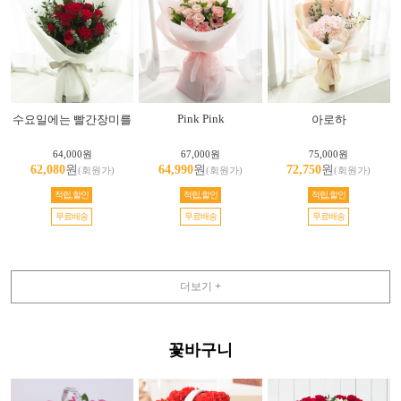
Pink Pink
수요일에는 빨간장미를
아로하
64,000원
67,000원
75,000원
62,080
원
64,990
원
72,750
원
(회원가)
(회원가)
(회원가)
적립,할인
적립,할인
적립,할인
무료배송
무료배송
무료배송
더보기 +
꽃바구니