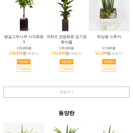
뱅갈고무나무 사각화분
극락조 관엽화분 공기정
탁상용 스투키
A
화식물
139,000원
139,000원
57,000원
134,830
원
134,830
원
55,290
원
(회원가)
(회원가)
(회원가)
적립,할인
적립,할인
적립,할인
무료배송
무료배송
무료배송
더보기 +
동양란