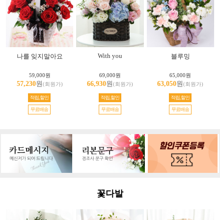
With you
나를 잊지말아요
블루밍
59,000원
69,000원
65,000원
57,230
원
66,930
원
63,050
원
(회원가)
(회원가)
(회원가)
적립,할인
적립,할인
적립,할인
무료배송
무료배송
무료배송
꽃다발