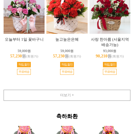
오늘부터 1일 꽃바구니
높고높은은혜
사랑 한아름 (서울지역
배송가능)
59,000원
59,000원
93,000원
57,230
원
57,230
원
90,210
원
(회원가)
(회원가)
(회원가)
적립,할인
적립,할인
적립,할인
무료배송
무료배송
무료배송
더보기 +
축하화환