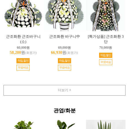
근조화환 근조바구니
근조화환 바구니中
[특가상품] 근조화환 3
(소)
단
60,000원
69,000원
70,000원
58,200
원
66,930
원
(회원가)
(회원가)
적립,할인
적립,할인
적립,할인
무료배송
무료배송
무료배송
더보기 +
관엽/화분