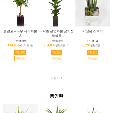
뱅갈고무나무 사각화분
극락조 관엽화분 공기정
탁상용 스투키
A
화식물
139,000원
139,000원
57,000원
134,830
원
134,830
원
55,290
원
(회원가)
(회원가)
(회원가)
적립,할인
적립,할인
적립,할인
무료배송
무료배송
무료배송
더보기 +
동양란