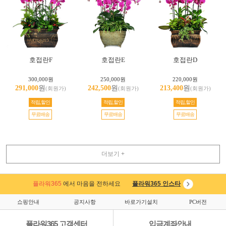
호접란F
호접란E
호접란D
300,000원
250,000원
220,000원
291,000
원
242,500
원
213,400
원
(회원가)
(회원가)
(회원가)
적립,할인
적립,할인
적립,할인
무료배송
무료배송
무료배송
더보기 +
플라워365
에서 마음을 전하세요
플라워365 인스타
쇼핑안내
공지사항
바로가기설치
PC버전
플라워365 고객센터
입금계좌안내