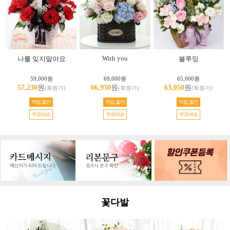
With you
나를 잊지말아요
블루밍
59,000원
69,000원
65,000원
57,230
원
66,930
원
63,050
원
(회원가)
(회원가)
(회원가)
적립,할인
적립,할인
적립,할인
무료배송
무료배송
무료배송
꽃다발