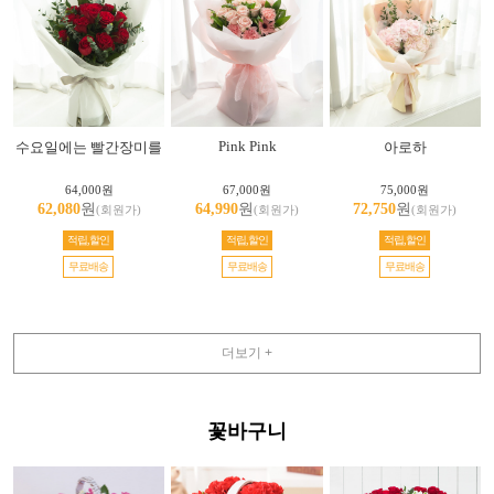
Pink Pink
수요일에는 빨간장미를
아로하
64,000원
67,000원
75,000원
62,080
원
64,990
원
72,750
원
(회원가)
(회원가)
(회원가)
적립,할인
적립,할인
적립,할인
무료배송
무료배송
무료배송
더보기 +
꽃바구니