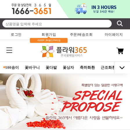
로그인
회원가입
주문/배송조회
마이페이지
+5,000P , 3%할인/7%적립
*
100송이
꽃바구니
꽃다발
꽃상자
축하화환
근조화환
동양