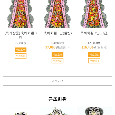
[특가상품] 축하화환 3
축하화환 3단(일반)
축하화환 3단(고급)
단
70,000원
100,000원
120,000원
97,000
원
116,400
원
(회원가)
(회원가)
적립,할인
적립,할인
적립,할인
무료배송
무료배송
무료배송
더보기 +
근조화환