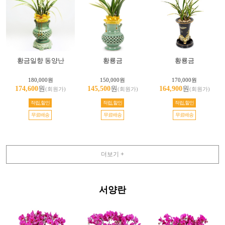
황금일향 동양난
황룡금
황룡금
180,000원
150,000원
170,000원
174,600
원
145,500
원
164,900
원
(회원가)
(회원가)
(회원가)
적립,할인
적립,할인
적립,할인
무료배송
무료배송
무료배송
더보기 +
서양란