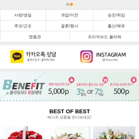
사랑/생일
개업/이전
승진/취임
추모/근조
결혼/행사
출산/쾌유
명품관
프리저브드 플라워
BEST OF BEST
베스트 상품을 만나보세요!