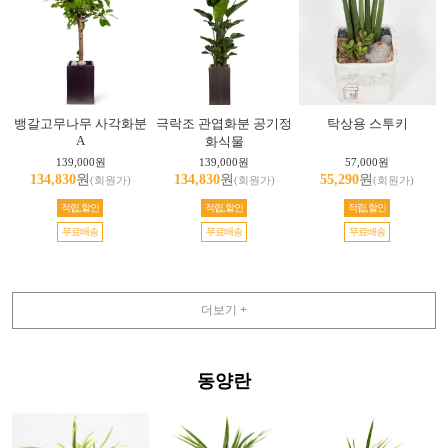
뱅갈고무나무 사각화분
극락조 관엽화분 공기정
탁상용 스투키
A
화식물
139,000원
139,000원
57,000원
134,830
원
134,830
원
55,290
원
(회원가)
(회원가)
(회원가)
적립,할인
적립,할인
적립,할인
무료배송
무료배송
무료배송
더보기 +
동양란