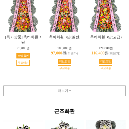
[특가상품] 축하화환 3
축하화환 3단(일반)
축하화환 3단(고급)
단
70,000원
100,000원
120,000원
97,000
원
116,400
원
(회원가)
(회원가)
적립,할인
적립,할인
적립,할인
무료배송
무료배송
무료배송
더보기 +
근조화환