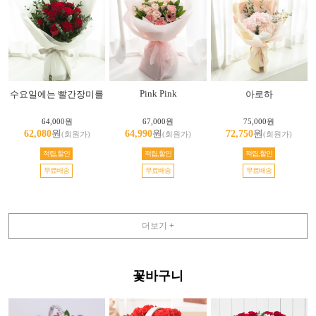
Pink Pink
수요일에는 빨간장미를
아로하
64,000원
67,000원
75,000원
62,080
원
64,990
원
72,750
원
(회원가)
(회원가)
(회원가)
적립,할인
적립,할인
적립,할인
무료배송
무료배송
무료배송
더보기 +
꽃바구니