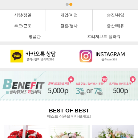
사랑/생일
개업/이전
승진/취임
추모/근조
결혼/행사
출산/쾌유
명품관
프리저브드 플라워
BEST OF BEST
베스트 상품을 만나보세요!