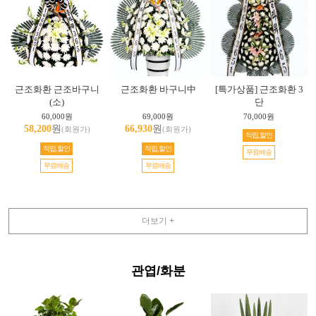
근조화환 근조바구니
근조화환 바구니中
[특가상품] 근조화환 3
(소)
단
60,000원
69,000원
70,000원
58,200
원
66,930
원
(회원가)
(회원가)
적립,할인
적립,할인
적립,할인
무료배송
무료배송
무료배송
더보기 +
관엽/화분