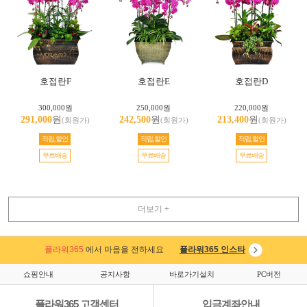
호접란F
호접란E
호접란D
300,000원
250,000원
220,000원
291,000
원
242,500
원
213,400
원
(회원가)
(회원가)
(회원가)
적립,할인
적립,할인
적립,할인
무료배송
무료배송
무료배송
더보기 +
플라워365
에서 마음을 전하세요
플라워365 인스타
쇼핑안내
공지사항
바로가기설치
PC버전
플라워365 고객센터
입금계좌안내