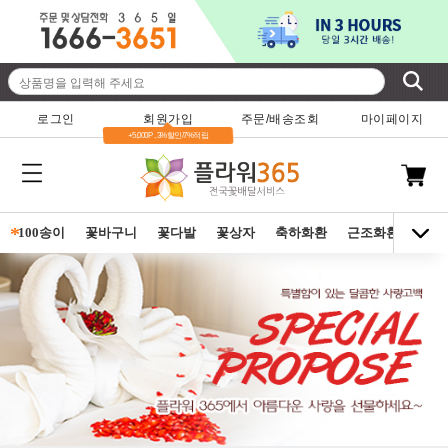
로그인
회원가입
주문/배송조회
마이페이지
+5,000P , 3%할인/7%적립
*
100송이
꽃바구니
꽃다발
꽃상자
축하화환
근조화환
동양