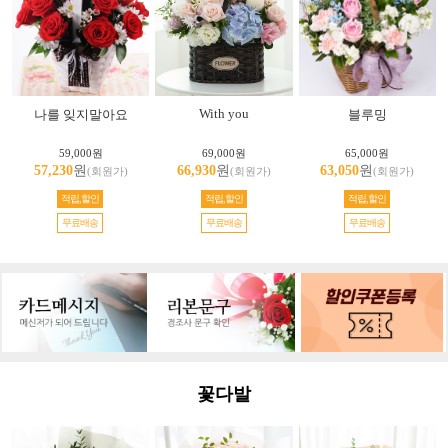
With you
나를 잊지말아요
블루밍
59,000원
69,000원
65,000원
57,230
원
66,930
원
63,050
원
(회원가)
(회원가)
(회원가)
적립,할인
적립,할인
적립,할인
무료배송
무료배송
무료배송
꽃다발