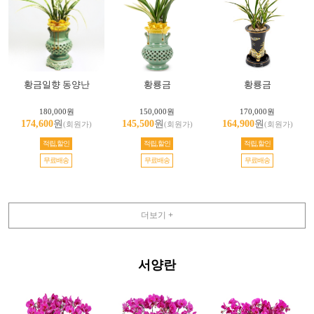
황금일향 동양난
황룡금
황룡금
180,000원
150,000원
170,000원
174,600
원
145,500
원
164,900
원
(회원가)
(회원가)
(회원가)
적립,할인
적립,할인
적립,할인
무료배송
무료배송
무료배송
더보기 +
서양란