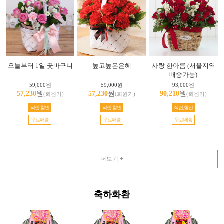
오늘부터 1일 꽃바구니
높고높은은혜
사랑 한아름 (서울지역
배송가능)
59,000원
59,000원
93,000원
57,230
원
57,230
원
90,210
원
(회원가)
(회원가)
(회원가)
적립,할인
적립,할인
적립,할인
무료배송
무료배송
무료배송
더보기 +
축하화환