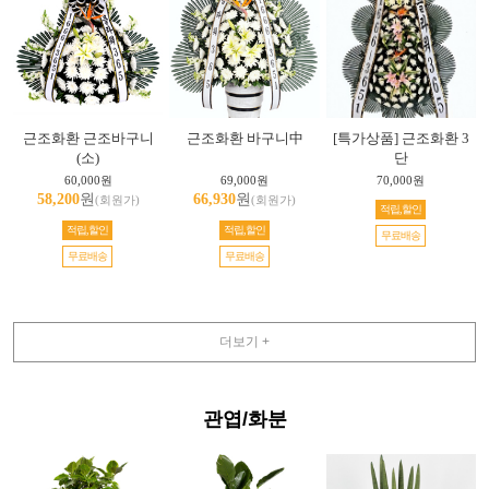
근조화환 근조바구니
근조화환 바구니中
[특가상품] 근조화환 3
(소)
단
60,000원
69,000원
70,000원
58,200
원
66,930
원
(회원가)
(회원가)
적립,할인
적립,할인
적립,할인
무료배송
무료배송
무료배송
더보기 +
관엽/화분