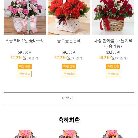
오늘부터 1일 꽃바구니
높고높은은혜
사랑 한아름 (서울지역
배송가능)
59,000원
59,000원
93,000원
57,230
원
57,230
원
90,210
원
(회원가)
(회원가)
(회원가)
적립,할인
적립,할인
적립,할인
무료배송
무료배송
무료배송
더보기 +
축하화환