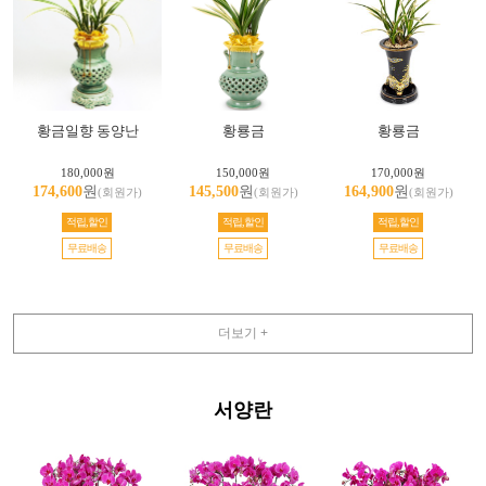
황금일향 동양난
황룡금
황룡금
180,000원
150,000원
170,000원
174,600
원
145,500
원
164,900
원
(회원가)
(회원가)
(회원가)
적립,할인
적립,할인
적립,할인
무료배송
무료배송
무료배송
더보기 +
서양란