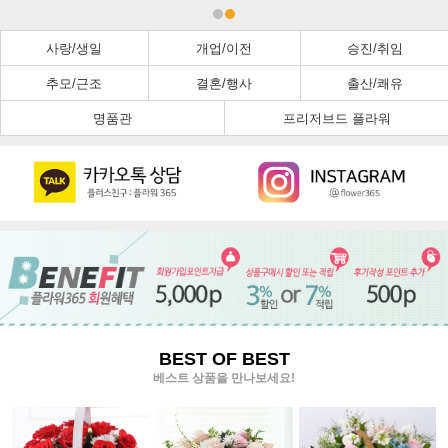
사랑/생일
개업/이전
승진/취임
추모/근조
결혼/행사
출산/쾌유
명품관
프리저브드 플라워
BEST OF BEST
베스트 상품을 만나보세요!