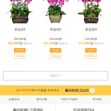
호접란F
호접란E
호접란D
300,000원
250,000원
220,000원
291,000
원
242,500
원
213,400
원
(회원가)
(회원가)
(회원가)
적립,할인
적립,할인
적립,할인
무료배송
무료배송
무료배송
더보기 +
플라워365
에서 마음을 전하세요
플라워365 인스타
쇼핑안내
공지사항
바로가기설치
PC버전
플라워365 고객센터
입금계좌안내