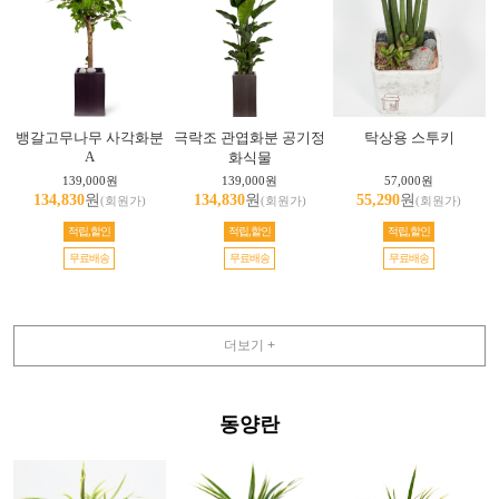
뱅갈고무나무 사각화분
극락조 관엽화분 공기정
탁상용 스투키
A
화식물
139,000원
139,000원
57,000원
134,830
원
134,830
원
55,290
원
(회원가)
(회원가)
(회원가)
적립,할인
적립,할인
적립,할인
무료배송
무료배송
무료배송
더보기 +
동양란