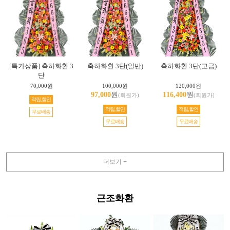
[특가상품] 축하화환 3
축하화환 3단(일반)
축하화환 3단(고급)
단
70,000원
100,000원
120,000원
97,000
원
116,400
원
(회원가)
(회원가)
적립,할인
적립,할인
적립,할인
무료배송
무료배송
무료배송
더보기 +
근조화환