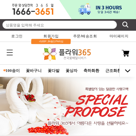
로그인
회원가입
주문/배송조회
마이페이지
+5,000P , 3%할인/7%적립
*
100송이
꽃바구니
꽃다발
꽃상자
축하화환
근조화환
동양