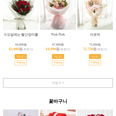
Pink Pink
수요일에는 빨간장미를
아로하
64,000원
67,000원
75,000원
62,080
원
64,990
원
72,750
원
(회원가)
(회원가)
(회원가)
적립,할인
적립,할인
적립,할인
무료배송
무료배송
무료배송
더보기 +
꽃바구니