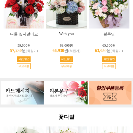
With you
나를 잊지말아요
블루밍
59,000원
69,000원
65,000원
57,230
원
66,930
원
63,050
원
(회원가)
(회원가)
(회원가)
적립,할인
적립,할인
적립,할인
무료배송
무료배송
무료배송
꽃다발