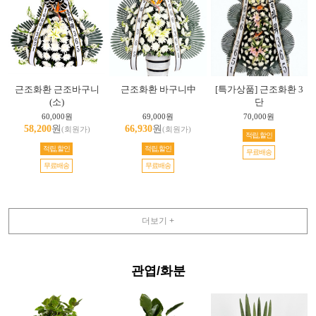
근조화환 근조바구니
근조화환 바구니中
[특가상품] 근조화환 3
(소)
단
60,000원
69,000원
70,000원
58,200
원
66,930
원
(회원가)
(회원가)
적립,할인
적립,할인
적립,할인
무료배송
무료배송
무료배송
더보기 +
관엽/화분