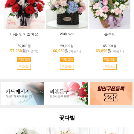
With you
나를 잊지말아요
블루밍
59,000원
69,000원
65,000원
57,230
원
66,930
원
63,050
원
(회원가)
(회원가)
(회원가)
적립,할인
적립,할인
적립,할인
무료배송
무료배송
무료배송
꽃다발