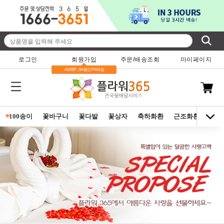
로그인
회원가입
주문/배송조회
마이페이지
+5,000P , 3%할인/7%적립
*
100송이
꽃바구니
꽃다발
꽃상자
축하화환
근조화환
동양