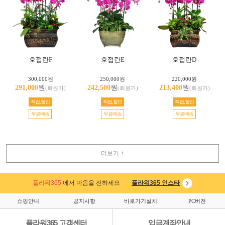
호접란F
호접란E
호접란D
300,000원
250,000원
220,000원
291,000
원
242,500
원
213,400
원
(회원가)
(회원가)
(회원가)
적립,할인
적립,할인
적립,할인
무료배송
무료배송
무료배송
더보기 +
플라워365
에서 마음을 전하세요
플라워365 인스타
쇼핑안내
공지사항
바로가기설치
PC버전
플라워365 고객센터
입금계좌안내