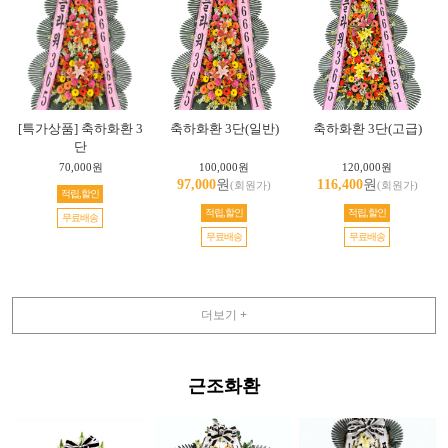
[특가상품] 축하화환 3
축하화환 3단(일반)
축하화환 3단(고급)
단
70,000원
100,000원
120,000원
97,000
원
116,400
원
(회원가)
(회원가)
적립,할인
적립,할인
적립,할인
무료배송
무료배송
무료배송
더보기 +
근조화환