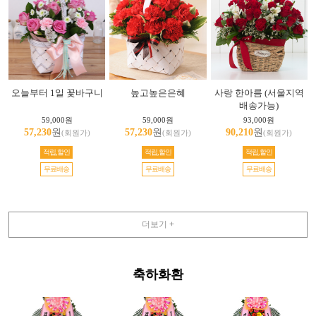
오늘부터 1일 꽃바구니
높고높은은혜
사랑 한아름 (서울지역
배송가능)
59,000원
59,000원
93,000원
57,230
원
57,230
원
90,210
원
(회원가)
(회원가)
(회원가)
적립,할인
적립,할인
적립,할인
무료배송
무료배송
무료배송
더보기 +
축하화환