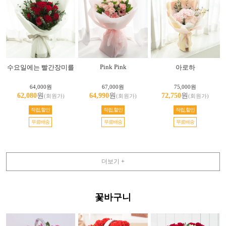
Pink Pink
수요일에는 빨간장미를
아로하
64,000원
67,000원
75,000원
62,080
원
64,990
원
72,750
원
(회원가)
(회원가)
(회원가)
적립,할인
적립,할인
적립,할인
무료배송
무료배송
무료배송
더보기 +
꽃바구니