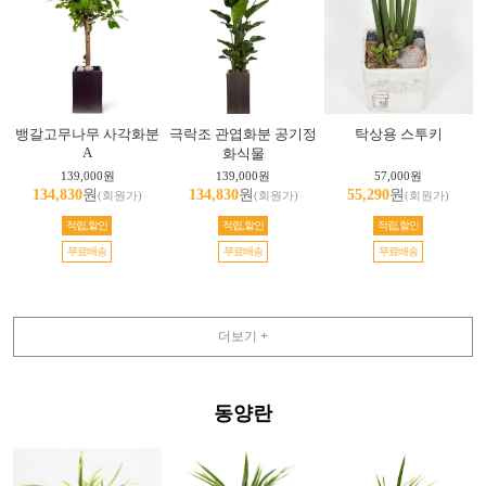
뱅갈고무나무 사각화분
극락조 관엽화분 공기정
탁상용 스투키
A
화식물
139,000원
139,000원
57,000원
134,830
원
134,830
원
55,290
원
(회원가)
(회원가)
(회원가)
적립,할인
적립,할인
적립,할인
무료배송
무료배송
무료배송
더보기 +
동양란