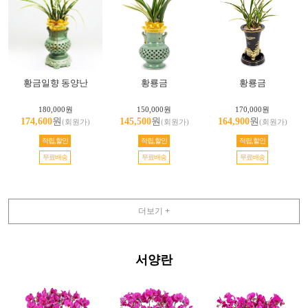
황금일향 동양난
황룡금
황룡금
180,000원
150,000원
170,000원
174,600
원
145,500
원
164,900
원
(회원가)
(회원가)
(회원가)
적립,할인
적립,할인
적립,할인
무료배송
무료배송
무료배송
더보기 +
서양란