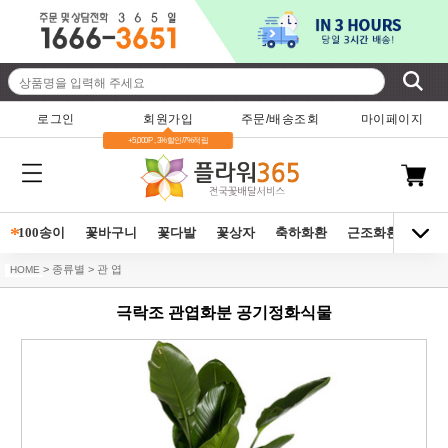
로그인
회원가입
주문/배송조회
마이페이지
+5,000P , 3%할인/7%적립
*
100송이
꽃바구니
꽃다발
꽃상자
축하화환
근조화환
동양
> 종류별 > 관 엽
HOME
극락조 관엽화분 공기정화식물