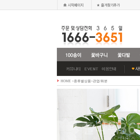
HOME
>종류별상품>
관엽/화분