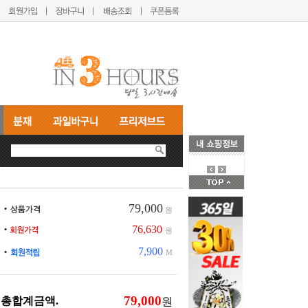
79,000
원
76,630
원
7,900
M
총합계금액.
원