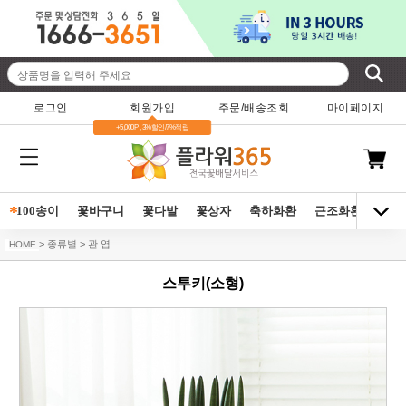
로그인
회원가입
주문/배송조회
마이페이지
+5,000P , 3%할인/7%적립
*
100송이
꽃바구니
꽃다발
꽃상자
축하화환
근조화환
동양
> 종류별 > 관 엽
HOME
스투키(소형)