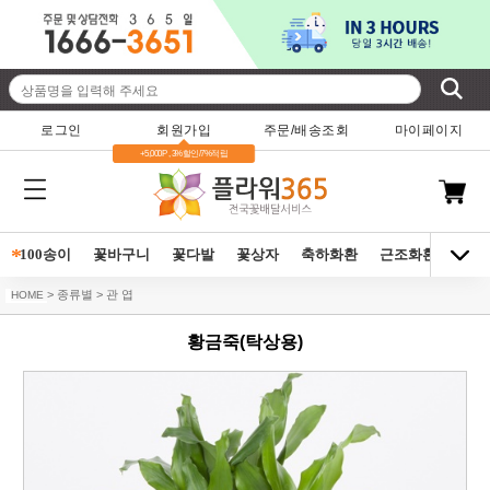
로그인
회원가입
주문/배송조회
마이페이지
+5,000P , 3%할인/7%적립
*
100송이
꽃바구니
꽃다발
꽃상자
축하화환
근조화환
동양
> 종류별 > 관 엽
HOME
황금죽(탁상용)