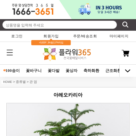
로그인
회원가입
주문/배송조회
마이페이지
+5,000P , 3%할인/7%적립
*
100송이
꽃바구니
꽃다발
꽃상자
축하화환
근조화환
동양
> 종류별 > 관 엽
HOME
아레오카리아