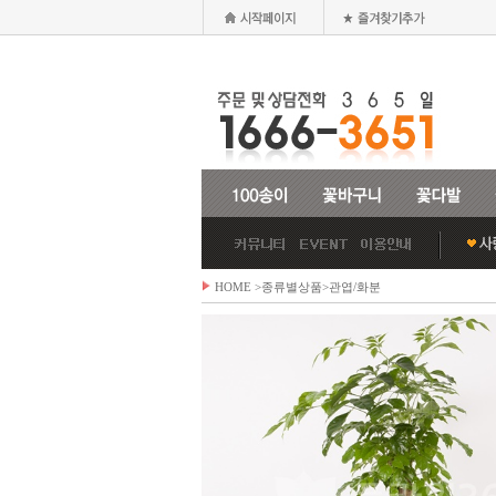
HOME
>종류별상품>
관엽/화분