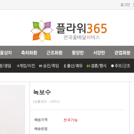
녹보수
(상품코드 : s1031)
전국가능