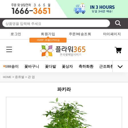
로그인
회원가입
주문/배송조회
마이페이지
+5,000P , 3%할인/7%적립
*
100송이
꽃바구니
꽃다발
꽃상자
축하화환
근조화환
동양
> 종류별 > 관 엽
HOME
파키라