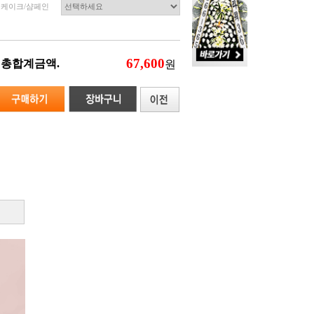
케이크/샴페인
총합계금액.
원