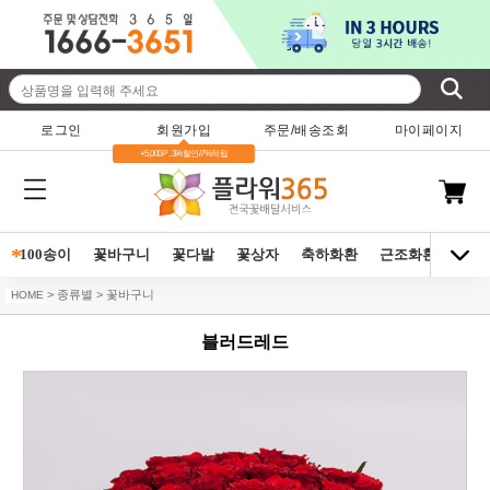
로그인
회원가입
주문/배송조회
마이페이지
+5,000P , 3%할인/7%적립
*
100송이
꽃바구니
꽃다발
꽃상자
축하화환
근조화환
동양
> 종류별 > 꽃바구니
HOME
블러드레드