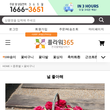
로그인
회원가입
주문/배송조회
마이페이지
+5,000P , 3%할인/7%적립
*
100송이
꽃바구니
꽃다발
꽃상자
축하화환
근조화환
동양
> 종류별 > 꽃바구니
HOME
널 좋아해