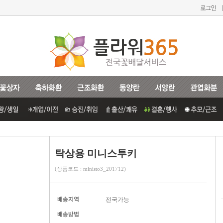
탁상용 미니스투키
(상품코드 : ministo3_201712)
전국가능