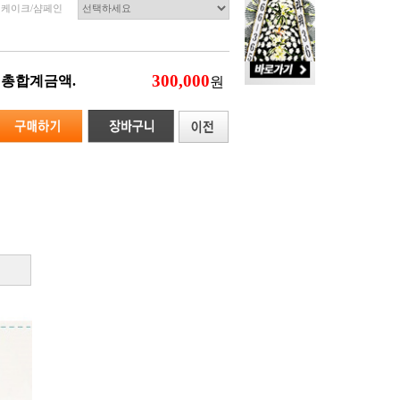
케이크/샴페인
총합계금액.
원