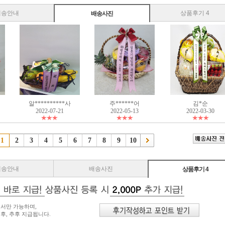
배송안내
상품후기 4
배송사진
알**********사
주******어
김*순
2022-07-21
2022-05-13
2022-03-30
1
2
3
4
5
6
7
8
9
10
배송안내
배송사진
상품후기 4
서만 가능하며,
후, 추후 지급됩니다.