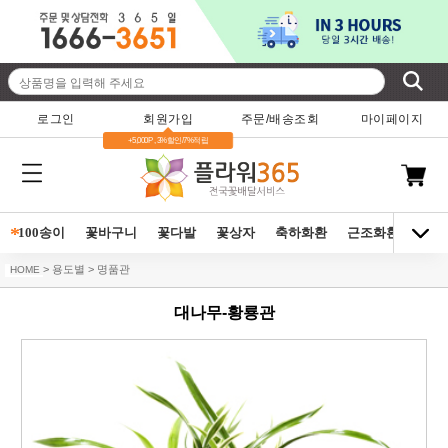
로그인
회원가입
주문/배송조회
마이페이지
+5,000P , 3%할인/7%적립
*
100송이
꽃바구니
꽃다발
꽃상자
축하화환
근조화환
동양
> 용도별 > 명품관
HOME
대나무-황룡관