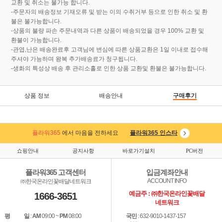
교환 및 취소는 불가능 합니다.
-주문자의 배송정보 기재오류 및 받는 이의 수취거부 등으로 인한 취소 및 환
불은 불가능합니다.
-상품의 불량 파손 주문내역과 다른 상품이 배송되었을 경우 100% 교환 및
환불이 가능합니다.
-관엽,난은 배송완료후 고객님에 변심에 따른 상품교환은 1일 이내로 접수해
주셔야 가능하며 왕복 추가배송료가 청구됩니다.
-생화의 특성상 배송 후 관리소홀로 인한 상품 교환및 환불은 불가능합니다.
상품 정보
배송안내
구매후기
플라워365
에서 마음을 전하세요
플라워365 인스타
쇼핑안내
공지사항
바로가기설치
PC버전
플라워365 고객센터
입금계좌안내
ACCOUNT INFO
㈜한국온라인꽃배달네트워크
예금주 : ㈜한국온라인꽃배달
1666-3651
네트워크
평 일
:
AM
09:00 ~
PM
08:00
국민
: 632-9010-1437-157