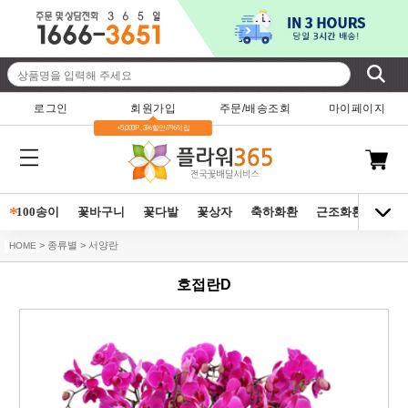
로그인
회원가입
주문/배송조회
마이페이지
+5,000P , 3%할인/7%적립
*
100송이
꽃바구니
꽃다발
꽃상자
축하화환
근조화환
동양
> 종류별 > 서양란
HOME
호접란D