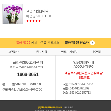
고급스럽습니다.
이운영/2011-11-08
★★★★★
플라워365
에서 마음을 전하세요
플라워365 인스타
쇼핑안내
공지사항
바로가기설치
PC버전
플라워365 고객센터
입금계좌안내
ACCOUNT INFO
㈜한국온라인꽃배달네트워크
예금주 : ㈜한국온라인꽃배달
1666-3651
네트워크
평 일
:
AM
09:00 ~
PM
08:00
국민
: 632-9010-1437-157
신한
: 140-011-971899
주말/공휴일
:
AM
09:00 ~
PM
07:00
농협
: 355-0010-150713
(주)한국온라인꽃배달네트워크
ㅣ 대표 : 정용호
경기도 수원시 영통구 청명로7, 501호(영통동, 청명타운텔)