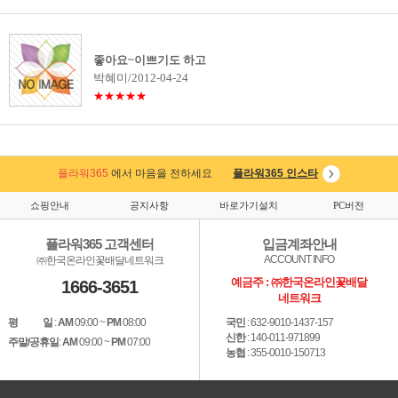
좋아요~이쁘기도 하고
박혜미/2012-04-24
★★★★★
플라워365
에서 마음을 전하세요
플라워365 인스타
쇼핑안내
공지사항
바로가기설치
PC버전
플라워365 고객센터
입금계좌안내
ACCOUNT INFO
㈜한국온라인꽃배달네트워크
예금주 : ㈜한국온라인꽃배달
1666-3651
네트워크
평 일
:
AM
09:00 ~
PM
08:00
국민
: 632-9010-1437-157
신한
: 140-011-971899
주말/공휴일
:
AM
09:00 ~
PM
07:00
농협
: 355-0010-150713