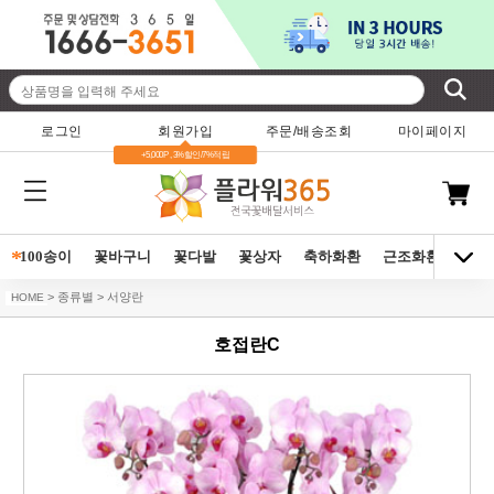
로그인
회원가입
주문/배송조회
마이페이지
+5,000P , 3%할인/7%적립
*
100송이
꽃바구니
꽃다발
꽃상자
축하화환
근조화환
동양
> 종류별 > 서양란
HOME
호접란C