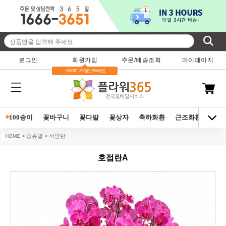
로그인
회원가입
주문/배송조회
마이페이지
+5,000P , 3%할인/7%적립
*
100송이
꽃바구니
꽃다발
꽃상자
축하화환
근조화환
동양
> 종류별 > 서양란
HOME
호접란A