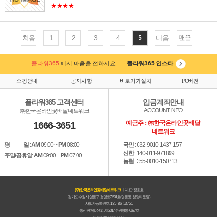
★★★★
처음
1
2
3
4
다음
맨끝
5
플라워365
에서 마음을 전하세요
플라워365 인스타
쇼핑안내
공지사항
바로가기설치
PC버전
플라워365 고객센터
입금계좌안내
ACCOUNT INFO
㈜한국온라인꽃배달네트워크
예금주 : ㈜한국온라인꽃배달
1666-3651
네트워크
평 일
:
AM
09:00 ~
PM
08:00
국민
: 632-9010-1437-157
신한
: 140-011-971899
주말/공휴일
:
AM
09:00 ~
PM
07:00
농협
: 355-0010-150713
(주)한국온라인꽃배달네트워크
ㅣ 대표 : 정용호
경기도 수원시 영통구 청명로7, 501호(영통동, 청명타운텔)
사업자등록번호 :
135-86-13751
통신판매업신고 : 제 2017 수원영통-0637 호