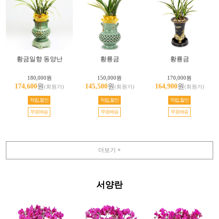
황금일향 동양난
황룡금
황룡금
180,000원
150,000원
170,000원
174,600
원
145,500
원
164,900
원
(회원가)
(회원가)
(회원가)
적립,할인
적립,할인
적립,할인
무료배송
무료배송
무료배송
더보기 +
서양란