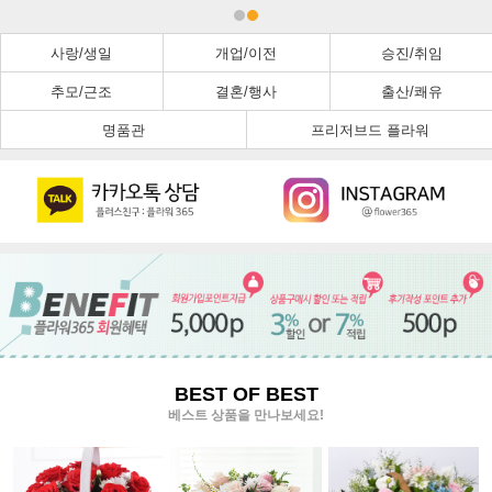
사랑/생일
개업/이전
승진/취임
추모/근조
결혼/행사
출산/쾌유
명품관
프리저브드 플라워
BEST OF BEST
베스트 상품을 만나보세요!