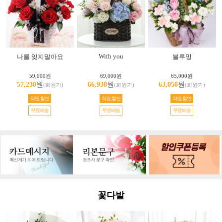
With you
나를 잊지말아요
블루밍
59,000원
69,000원
65,000원
57,230
원
66,930
원
63,050
원
(회원가)
(회원가)
(회원가)
적립,할인
적립,할인
적립,할인
무료배송
무료배송
무료배송
꽃다발