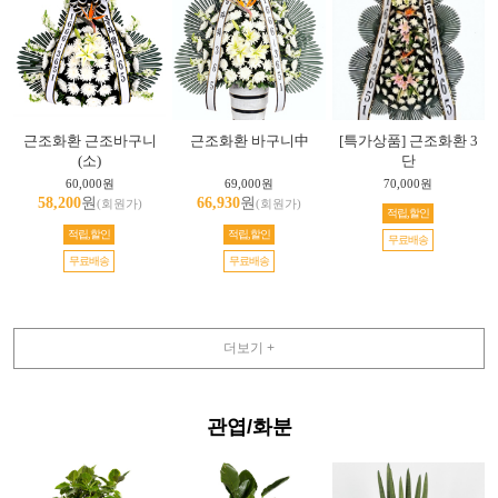
근조화환 근조바구니
근조화환 바구니中
[특가상품] 근조화환 3
(소)
단
60,000원
69,000원
70,000원
58,200
원
66,930
원
(회원가)
(회원가)
적립,할인
적립,할인
적립,할인
무료배송
무료배송
무료배송
더보기 +
관엽/화분