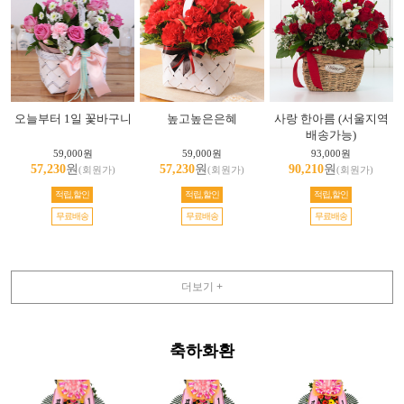
오늘부터 1일 꽃바구니
높고높은은혜
사랑 한아름 (서울지역
배송가능)
59,000원
59,000원
93,000원
57,230
원
57,230
원
90,210
원
(회원가)
(회원가)
(회원가)
적립,할인
적립,할인
적립,할인
무료배송
무료배송
무료배송
더보기 +
축하화환