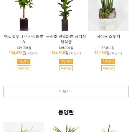
뱅갈고무나무 사각화분
극락조 관엽화분 공기정
탁상용 스투키
A
화식물
139,000원
139,000원
57,000원
134,830
원
134,830
원
55,290
원
(회원가)
(회원가)
(회원가)
적립,할인
적립,할인
적립,할인
무료배송
무료배송
무료배송
더보기 +
동양란