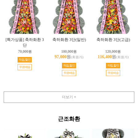
[특가상품] 축하화환 3
축하화환 3단(일반)
축하화환 3단(고급)
단
70,000원
100,000원
120,000원
97,000
원
116,400
원
(회원가)
(회원가)
적립,할인
적립,할인
적립,할인
무료배송
무료배송
무료배송
더보기 +
근조화환