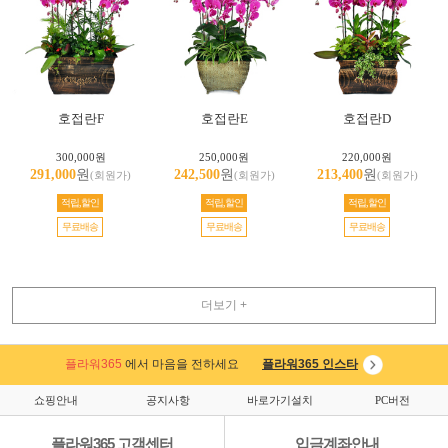
호접란F
호접란E
호접란D
300,000원
250,000원
220,000원
291,000
원
242,500
원
213,400
원
(회원가)
(회원가)
(회원가)
적립,할인
적립,할인
적립,할인
무료배송
무료배송
무료배송
더보기 +
플라워365
에서 마음을 전하세요
플라워365 인스타
쇼핑안내
공지사항
바로가기설치
PC버전
플라워365 고객센터
입금계좌안내