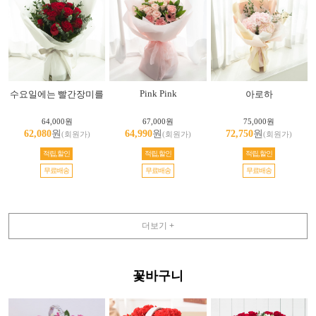
Pink Pink
수요일에는 빨간장미를
아로하
64,000원
67,000원
75,000원
62,080
원
64,990
원
72,750
원
(회원가)
(회원가)
(회원가)
적립,할인
적립,할인
적립,할인
무료배송
무료배송
무료배송
더보기 +
꽃바구니