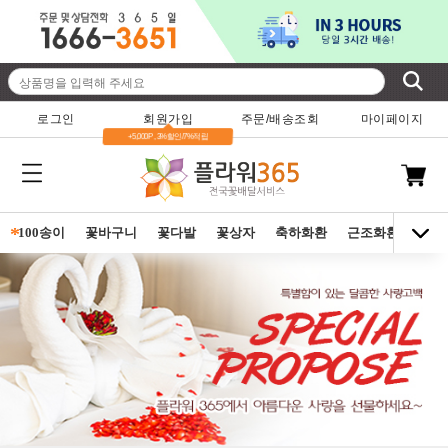
로그인
회원가입
주문/배송조회
마이페이지
+5,000P , 3%할인/7%적립
*
100송이
꽃바구니
꽃다발
꽃상자
축하화환
근조화환
동양