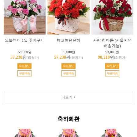
오늘부터 1일 꽃바구니
높고높은은혜
사랑 한아름 (서울지역
배송가능)
59,000원
59,000원
93,000원
57,230
원
57,230
원
90,210
원
(회원가)
(회원가)
(회원가)
적립,할인
적립,할인
적립,할인
무료배송
무료배송
무료배송
더보기 +
축하화환