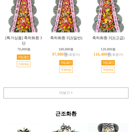
[특가상품] 축하화환 3
축하화환 3단(일반)
축하화환 3단(고급)
단
70,000원
100,000원
120,000원
97,000
원
116,400
원
(회원가)
(회원가)
적립,할인
적립,할인
적립,할인
무료배송
무료배송
무료배송
더보기 +
근조화환