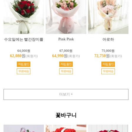
Pink Pink
수요일에는 빨간장미를
아로하
64,000원
67,000원
75,000원
62,080
원
64,990
원
72,750
원
(회원가)
(회원가)
(회원가)
적립,할인
적립,할인
적립,할인
무료배송
무료배송
무료배송
더보기 +
꽃바구니