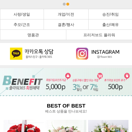
사랑/생일
개업/이전
승진/취임
추모/근조
결혼/행사
출산/쾌유
명품관
프리저브드 플라워
BEST OF BEST
베스트 상품을 만나보세요!