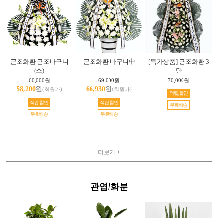
근조화환 근조바구니
근조화환 바구니中
[특가상품] 근조화환 3
(소)
단
60,000원
69,000원
70,000원
58,200
원
66,930
원
(회원가)
(회원가)
적립,할인
적립,할인
적립,할인
무료배송
무료배송
무료배송
더보기 +
관엽/화분