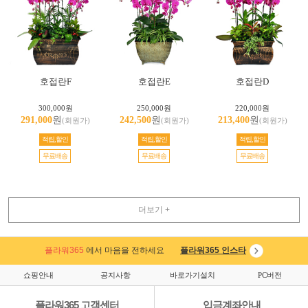
호접란F
호접란E
호접란D
300,000원
250,000원
220,000원
291,000
원
242,500
원
213,400
원
(회원가)
(회원가)
(회원가)
적립,할인
적립,할인
적립,할인
무료배송
무료배송
무료배송
더보기 +
플라워365
에서 마음을 전하세요
플라워365 인스타
쇼핑안내
공지사항
바로가기설치
PC버전
플라워365 고객센터
입금계좌안내