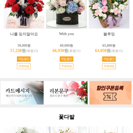
With you
나를 잊지말아요
블루밍
59,000원
69,000원
65,000원
57,230
원
66,930
원
63,050
원
(회원가)
(회원가)
(회원가)
적립,할인
적립,할인
적립,할인
무료배송
무료배송
무료배송
꽃다발