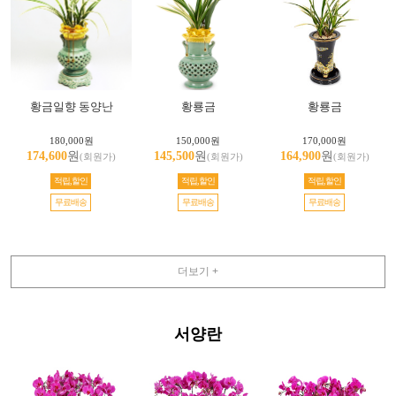
황금일향 동양난
황룡금
황룡금
180,000원
150,000원
170,000원
174,600
원
145,500
원
164,900
원
(회원가)
(회원가)
(회원가)
적립,할인
적립,할인
적립,할인
무료배송
무료배송
무료배송
더보기 +
서양란