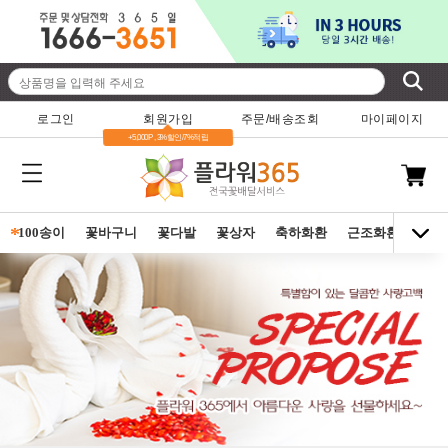
로그인
회원가입
주문/배송조회
마이페이지
+5,000P , 3%할인/7%적립
*
100송이
꽃바구니
꽃다발
꽃상자
축하화환
근조화환
동양