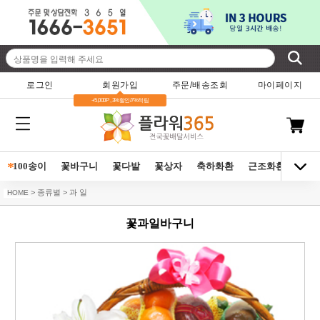
로그인
회원가입
주문/배송조회
마이페이지
+5,000P , 3%할인/7%적립
*
100송이
꽃바구니
꽃다발
꽃상자
축하화환
근조화환
동양
> 종류별 > 과 일
HOME
꽃과일바구니