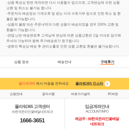
-상품 특성상 한번 제작되면 다시 사용할수 없으므로, 고객변심에 의한 상품
교환 및 취소는 불가능 합니다.
-주문자의 배송정보 기재오류 및 받는 이의 수취거부 등으로 인한 취소 및 환
불은 불가능합니다.
-상품의 불량 파손 주문내역과 다른 상품이 배송되었을 경우 100% 교환 및
환불이 가능합니다.
-관엽,난은 배송완료후 고객님에 변심에 따른 상품교환은 1일 이내로 접수해
주셔야 가능하며 왕복 추가배송료가 청구됩니다.
-생화의 특성상 배송 후 관리소홀로 인한 상품 교환및 환불은 불가능합니다.
상품 정보
배송안내
구매후기
플라워365
에서 마음을 전하세요
플라워365 인스타
쇼핑안내
공지사항
바로가기설치
PC버전
플라워365 고객센터
입금계좌안내
ACCOUNT INFO
㈜한국온라인꽃배달네트워크
예금주 : ㈜한국온라인꽃배달
1666-3651
네트워크