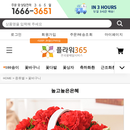
로그인
회원가입
주문/배송조회
마이페이지
+5,000P , 3%할인/7%적립
*
100송이
꽃바구니
꽃다발
꽃상자
축하화환
근조화환
동양
> 종류별 > 꽃바구니
HOME
높고높은은혜