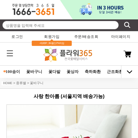
로그인
회원가입
주문/배송조회
마이페이지
+5,000P , 3%할인/7%적립
*
100송이
꽃바구니
꽃다발
꽃상자
축하화환
근조화환
동양
> 종류별 > 꽃바구니
HOME
사랑 한아름 (서울지역 배송가능)