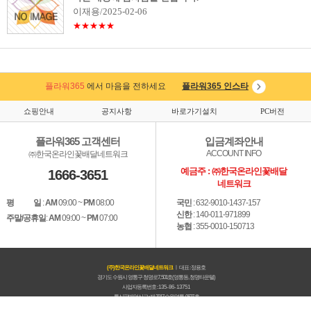
이재용/2025-02-06
★★★★★
플라워365
에서 마음을 전하세요
플라워365 인스타
쇼핑안내
공지사항
바로가기설치
PC버전
플라워365 고객센터
입금계좌안내
ACCOUNT INFO
㈜한국온라인꽃배달네트워크
예금주 : ㈜한국온라인꽃배달
1666-3651
네트워크
평 일
:
AM
09:00 ~
PM
08:00
국민
: 632-9010-1437-157
신한
: 140-011-971899
주말/공휴일
:
AM
09:00 ~
PM
07:00
농협
: 355-0010-150713
(주)한국온라인꽃배달네트워크
ㅣ 대표 : 정용호
경기도 수원시 영통구 청명로7, 501호(영통동, 청명타운텔)
사업자등록번호 :
135-86-13751
통신판매업신고 : 제 2017 수원영통-0637 호
대표전화 :
1666-3651