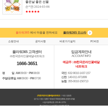
좋은날 좋은 선물
손*연/2024-03-06
★★★★★
플라워365
에서 마음을 전하세요
플라워365 인스타
쇼핑안내
공지사항
바로가기설치
PC버전
플라워365 고객센터
입금계좌안내
ACCOUNT INFO
㈜한국온라인꽃배달네트워크
예금주 : ㈜한국온라인꽃배달
1666-3651
네트워크
평 일
:
AM
09:00 ~
PM
08:00
국민
: 632-9010-1437-157
신한
: 140-011-971899
주말/공휴일
:
AM
09:00 ~
PM
07:00
농협
: 355-0010-150713
(주)한국온라인꽃배달네트워크
ㅣ 대표 : 정용호
경기도 수원시 영통구 청명로7, 501호(영통동, 청명타운텔)
사업자등록번호 :
135-86-13751
통신판매업신고 : 제 2017 수원영통-0637 호