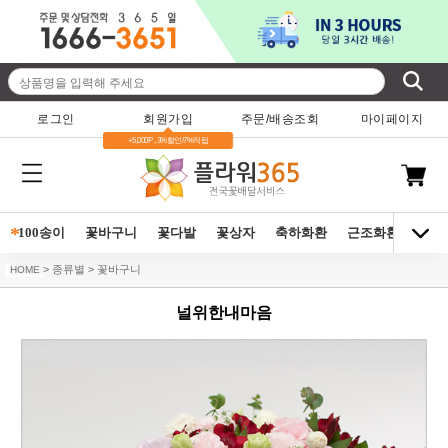
로그인
회원가입
주문/배송조회
마이페이지
+5,000P , 3%할인/7%적립
*
100송이
꽃바구니
꽃다발
꽃상자
축하화환
근조화환
동양
> 종류별 > 꽃바구니
HOME
널위한내마음