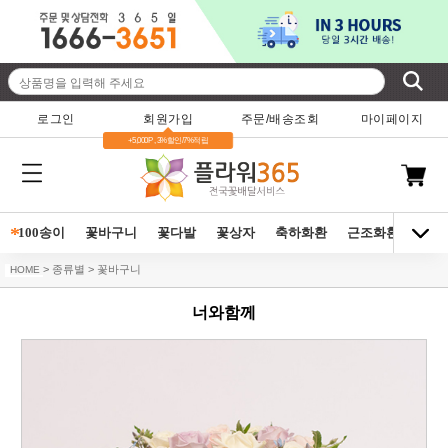
로그인
회원가입
주문/배송조회
마이페이지
+5,000P , 3%할인/7%적립
*
100송이
꽃바구니
꽃다발
꽃상자
축하화환
근조화환
동양
> 종류별 > 꽃바구니
HOME
너와함께