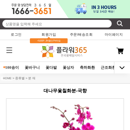
로그인
회원가입
주문/배송조회
마이페이지
+5,000P , 3%할인/7%적립
*
100송이
꽃바구니
꽃다발
꽃상자
축하화환
근조화환
동양
> 종류별 > 분 재
HOME
대나무옻칠화분-국향