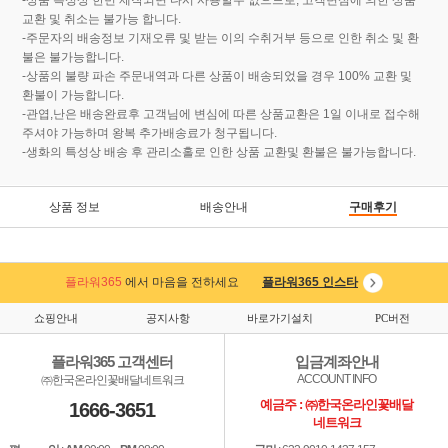
-상품 특성상 한번 제작되면 다시 사용할수 없으므로, 고객변심에 의한 상품
교환 및 취소는 불가능 합니다.
-주문자의 배송정보 기재오류 및 받는 이의 수취거부 등으로 인한 취소 및 환
불은 불가능합니다.
-상품의 불량 파손 주문내역과 다른 상품이 배송되었을 경우 100% 교환 및
환불이 가능합니다.
-관엽,난은 배송완료후 고객님에 변심에 따른 상품교환은 1일 이내로 접수해
주셔야 가능하며 왕복 추가배송료가 청구됩니다.
-생화의 특성상 배송 후 관리소홀로 인한 상품 교환및 환불은 불가능합니다.
상품 정보
배송안내
구매후기
플라워365
에서 마음을 전하세요
플라워365 인스타
쇼핑안내
공지사항
바로가기설치
PC버전
플라워365 고객센터
입금계좌안내
ACCOUNT INFO
㈜한국온라인꽃배달네트워크
예금주 : ㈜한국온라인꽃배달
1666-3651
네트워크