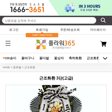
로그인
회원가입
주문/배송조회
마이페이지
+5,000P , 3%할인/7%적립
*
100송이
꽃바구니
꽃다발
꽃상자
축하화환
근조화환
동양
> 종류별 > 근조화환
HOME
근조화환 3단(고급)