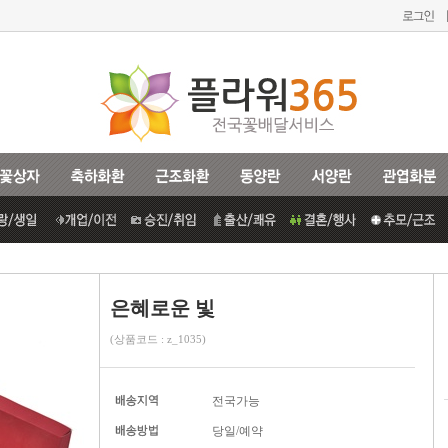
은혜로운 빛
(상품코드 : z_1035)
전국가능
당일/예약