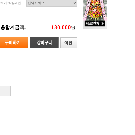
케이크/샴페인
총합계금액.
원