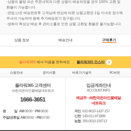
-상품의 불량 파손 주문내역과 다른 상품이 배송되었을 경우 100% 교환 및
환불이 가능합니다.
-관엽,난은 배송완료후 고객님에 변심에 따른 상품교환은 1일 이내로 접수해
주셔야 가능하며 왕복 추가배송료가 청구됩니다.
-생화의 특성상 배송 후 관리소홀로 인한 상품 교환및 환불은 불가능합니다.
상품 정보
배송안내
구매후기
플라워365
에서 마음을 전하세요
플라워365 인스타
쇼핑안내
공지사항
바로가기설치
PC버전
플라워365 고객센터
입금계좌안내
ACCOUNT INFO
㈜한국온라인꽃배달네트워크
예금주 : ㈜한국온라인꽃배달
1666-3651
네트워크
평 일
:
AM
09:00 ~
PM
08:00
국민
: 632-9010-1437-157
신한
: 140-011-971899
주말/공휴일
:
AM
09:00 ~
PM
07:00
농협
: 355-0010-150713