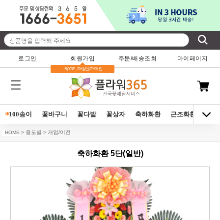
로그인
회원가입
주문/배송조회
마이페이지
+5,000P , 3%할인/7%적립
*
100송이
꽃바구니
꽃다발
꽃상자
축하화환
근조화환
동양
> 용도별 > 개업/이전
HOME
축하화환 5단(일반)