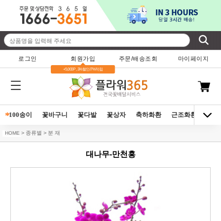
로그인
회원가입
주문/배송조회
마이페이지
+5,000P , 3%할인/7%적립
*
100송이
꽃바구니
꽃다발
꽃상자
축하화환
근조화환
동양
> 종류별 > 분 재
HOME
대나무-만천홍