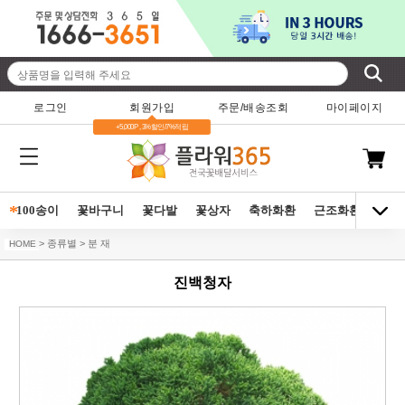
로그인
회원가입
주문/배송조회
마이페이지
+5,000P , 3%할인/7%적립
*
100송이
꽃바구니
꽃다발
꽃상자
축하화환
근조화환
동양
> 종류별 > 분 재
HOME
진백청자