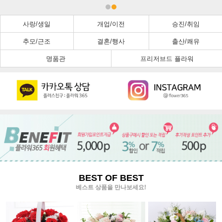
사랑/생일
개업/이전
승진/취임
추모/근조
결혼/행사
출산/쾌유
명품관
프리저브드 플라워
BEST OF BEST
베스트 상품을 만나보세요!