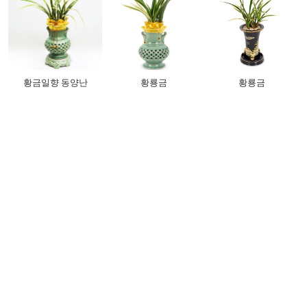
황금일향 동양난
황룡금
황룡금
180,000원
150,000원
170,000원
174,600
원
145,500
원
164,900
원
(회원가)
(회원가)
(회원가)
적립,할인
적립,할인
적립,할인
무료배송
무료배송
무료배송
더보기 +
서양란