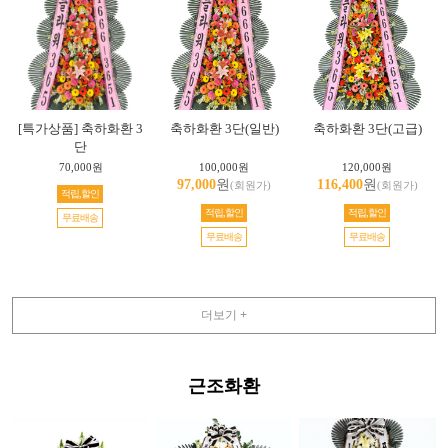
[특가상품] 축하화환 3
축하화환 3단(일반)
축하화환 3단(고급)
단
70,000원
100,000원
120,000원
97,000
원
116,400
원
(회원가)
(회원가)
적립,할인
적립,할인
적립,할인
무료배송
무료배송
무료배송
더보기 +
근조화환