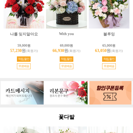
With you
나를 잊지말아요
블루밍
59,000원
69,000원
65,000원
57,230
원
66,930
원
63,050
원
(회원가)
(회원가)
(회원가)
적립,할인
적립,할인
적립,할인
무료배송
무료배송
무료배송
꽃다발