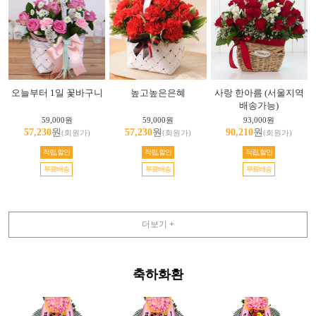
오늘부터 1일 꽃바구니
높고높은은혜
사랑 한아름 (서울지역
배송가능)
59,000원
59,000원
93,000원
57,230
원
57,230
원
90,210
원
(회원가)
(회원가)
(회원가)
적립,할인
적립,할인
적립,할인
무료배송
무료배송
무료배송
더보기 +
축하화환