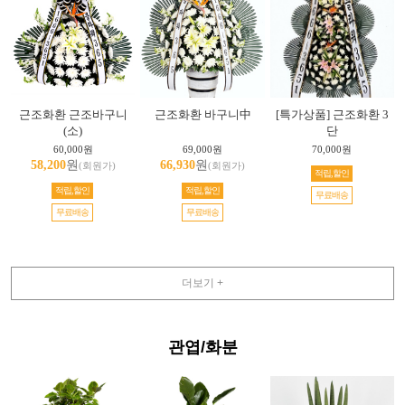
근조화환 근조바구니
근조화환 바구니中
[특가상품] 근조화환 3
(소)
단
60,000원
69,000원
70,000원
58,200
원
66,930
원
(회원가)
(회원가)
적립,할인
적립,할인
적립,할인
무료배송
무료배송
무료배송
더보기 +
관엽/화분