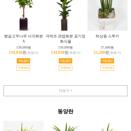
뱅갈고무나무 사각화분
극락조 관엽화분 공기정
탁상용 스투키
A
화식물
139,000원
139,000원
57,000원
134,830
원
134,830
원
55,290
원
(회원가)
(회원가)
(회원가)
적립,할인
적립,할인
적립,할인
무료배송
무료배송
무료배송
더보기 +
동양란