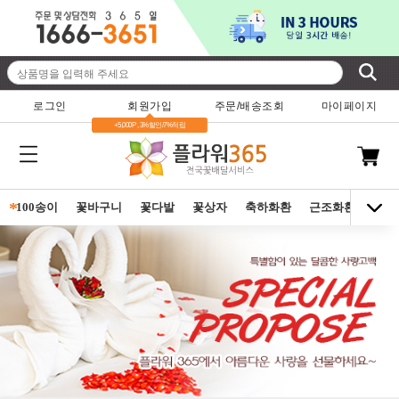
로그인
회원가입
주문/배송조회
마이페이지
+5,000P , 3%할인/7%적립
*
100송이
꽃바구니
꽃다발
꽃상자
축하화환
근조화환
동양