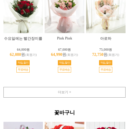
Pink Pink
수요일에는 빨간장미를
아로하
64,000원
67,000원
75,000원
62,080
원
64,990
원
72,750
원
(회원가)
(회원가)
(회원가)
적립,할인
적립,할인
적립,할인
무료배송
무료배송
무료배송
더보기 +
꽃바구니