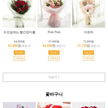
Pink Pink
수요일에는 빨간장미를
아로하
64,000원
67,000원
75,000원
62,080
원
64,990
원
72,750
원
(회원가)
(회원가)
(회원가)
적립,할인
적립,할인
적립,할인
무료배송
무료배송
무료배송
더보기 +
꽃바구니