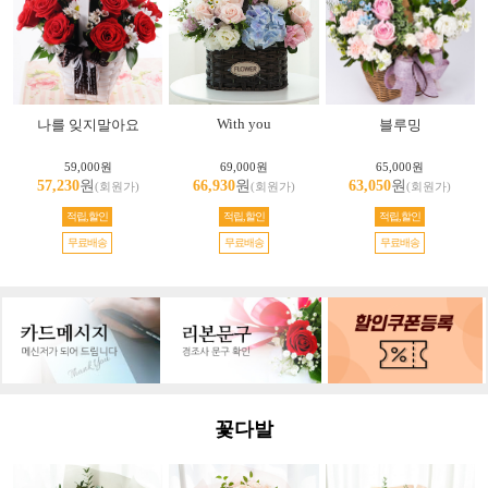
With you
나를 잊지말아요
블루밍
59,000원
69,000원
65,000원
57,230
원
66,930
원
63,050
원
(회원가)
(회원가)
(회원가)
적립,할인
적립,할인
적립,할인
무료배송
무료배송
무료배송
꽃다발