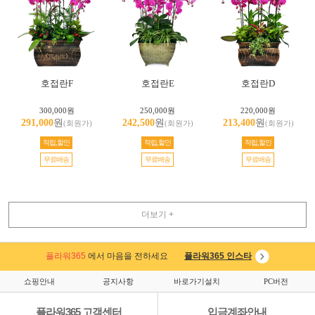
호접란F
호접란E
호접란D
300,000원
250,000원
220,000원
291,000
원
242,500
원
213,400
원
(회원가)
(회원가)
(회원가)
적립,할인
적립,할인
적립,할인
무료배송
무료배송
무료배송
더보기 +
플라워365
에서 마음을 전하세요
플라워365 인스타
쇼핑안내
공지사항
바로가기설치
PC버전
플라워365 고객센터
입금계좌안내