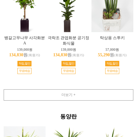
뱅갈고무나무 사각화분
극락조 관엽화분 공기정
탁상용 스투키
A
화식물
139,000원
139,000원
57,000원
134,830
원
134,830
원
55,290
원
(회원가)
(회원가)
(회원가)
적립,할인
적립,할인
적립,할인
무료배송
무료배송
무료배송
더보기 +
동양란