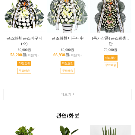
근조화환 근조바구니
근조화환 바구니中
[특가상품] 근조화환 3
(소)
단
60,000원
69,000원
70,000원
58,200
원
66,930
원
(회원가)
(회원가)
적립,할인
적립,할인
적립,할인
무료배송
무료배송
무료배송
더보기 +
관엽/화분