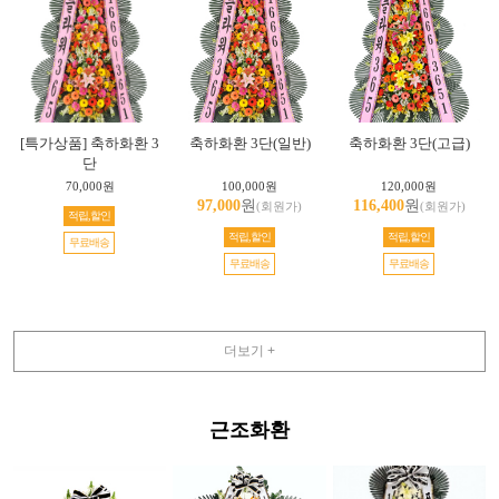
[특가상품] 축하화환 3
축하화환 3단(일반)
축하화환 3단(고급)
단
70,000원
100,000원
120,000원
97,000
원
116,400
원
(회원가)
(회원가)
적립,할인
적립,할인
적립,할인
무료배송
무료배송
무료배송
더보기 +
근조화환