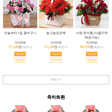
오늘부터 1일 꽃바구니
높고높은은혜
사랑 한아름 (서울지역
배송가능)
59,000원
59,000원
93,000원
57,230
원
57,230
원
90,210
원
(회원가)
(회원가)
(회원가)
적립,할인
적립,할인
적립,할인
무료배송
무료배송
무료배송
더보기 +
축하화환