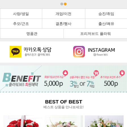
사랑/생일
개업/이전
승진/취임
추모/근조
결혼/행사
출산/쾌유
명품관
프리저브드 플라워
BEST OF BEST
베스트 상품을 만나보세요!