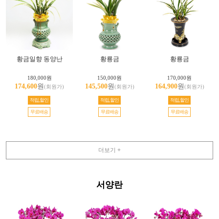
황금일향 동양난
황룡금
황룡금
180,000원
150,000원
170,000원
174,600
원
145,500
원
164,900
원
(회원가)
(회원가)
(회원가)
적립,할인
적립,할인
적립,할인
무료배송
무료배송
무료배송
더보기 +
서양란