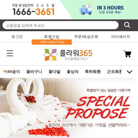
로그인
회원가입
주문/배송조회
마이페이지
+5,000P , 3%할인/7%적립
*
100송이
꽃바구니
꽃다발
꽃상자
축하화환
근조화환
동양