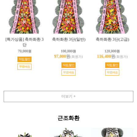
[특가상품] 축하화환 3
축하화환 3단(일반)
축하화환 3단(고급)
단
70,000원
100,000원
120,000원
97,000
원
116,400
원
(회원가)
(회원가)
적립,할인
적립,할인
적립,할인
무료배송
무료배송
무료배송
더보기 +
근조화환