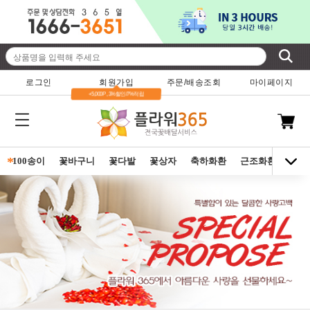
로그인
회원가입
주문/배송조회
마이페이지
+5,000P , 3%할인/7%적립
*
100송이
꽃바구니
꽃다발
꽃상자
축하화환
근조화환
동양