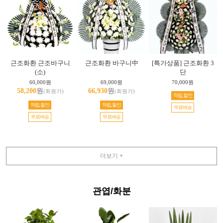
근조화환 근조바구니
근조화환 바구니中
[특가상품] 근조화환 3
(소)
단
60,000원
69,000원
70,000원
58,200
원
66,930
원
(회원가)
(회원가)
적립,할인
적립,할인
적립,할인
무료배송
무료배송
무료배송
더보기 +
관엽/화분