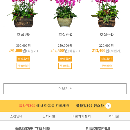
호접란F
호접란E
호접란D
300,000원
250,000원
220,000원
291,000
원
242,500
원
213,400
원
(회원가)
(회원가)
(회원가)
적립,할인
적립,할인
적립,할인
무료배송
무료배송
무료배송
더보기 +
플라워365
에서 마음을 전하세요
플라워365 인스타
쇼핑안내
공지사항
바로가기설치
PC버전
플라워365 고객센터
입금계좌안내