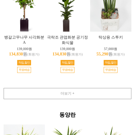
뱅갈고무나무 사각화분
극락조 관엽화분 공기정
탁상용 스투키
A
화식물
139,000원
139,000원
57,000원
134,830
원
134,830
원
55,290
원
(회원가)
(회원가)
(회원가)
적립,할인
적립,할인
적립,할인
무료배송
무료배송
무료배송
더보기 +
동양란