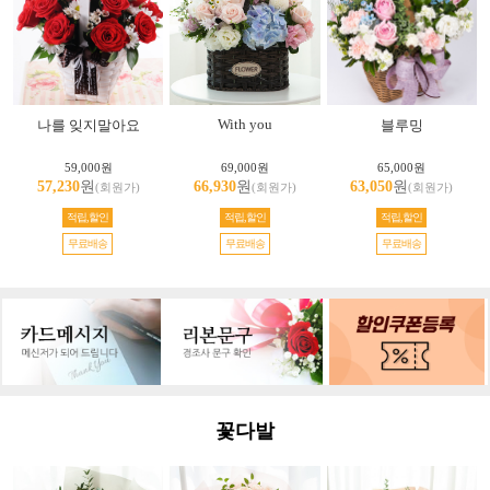
With you
나를 잊지말아요
블루밍
59,000원
69,000원
65,000원
57,230
원
66,930
원
63,050
원
(회원가)
(회원가)
(회원가)
적립,할인
적립,할인
적립,할인
무료배송
무료배송
무료배송
꽃다발