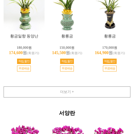
황금일향 동양난
황룡금
황룡금
180,000원
150,000원
170,000원
174,600
원
145,500
원
164,900
원
(회원가)
(회원가)
(회원가)
적립,할인
적립,할인
적립,할인
무료배송
무료배송
무료배송
더보기 +
서양란