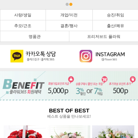
사랑/생일
개업/이전
승진/취임
추모/근조
결혼/행사
출산/쾌유
명품관
프리저브드 플라워
BEST OF BEST
베스트 상품을 만나보세요!