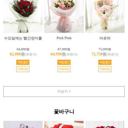
Pink Pink
수요일에는 빨간장미를
아로하
64,000원
67,000원
75,000원
62,080
원
64,990
원
72,750
원
(회원가)
(회원가)
(회원가)
적립,할인
적립,할인
적립,할인
무료배송
무료배송
무료배송
더보기 +
꽃바구니