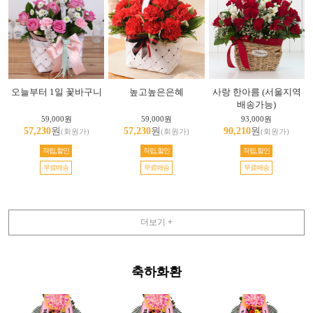
오늘부터 1일 꽃바구니
높고높은은혜
사랑 한아름 (서울지역
배송가능)
59,000원
59,000원
93,000원
57,230
원
57,230
원
90,210
원
(회원가)
(회원가)
(회원가)
적립,할인
적립,할인
적립,할인
무료배송
무료배송
무료배송
더보기 +
축하화환